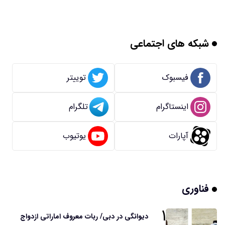
شبکه های اجتماعی
فیسبوک
توییتر
اینستاگرام
تلگرام
آپارات
یوتیوب
فناوری
۱
دیوانگی در دبی/ ربات معروف اماراتی ازدواج