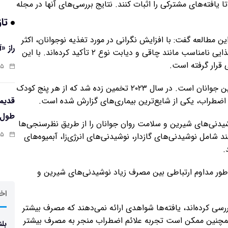
 یافته‌های مشترکی را اثبات کنند. نتایج بررسی‌های آنها در مجله
تاز
 مطالعه گفت: با افزایش نگرانی در مورد تغذیه نوجوانان، اکثر
راز «
برنامه‌های بهداشت عمومی بر پیامدهای جسمی عادات غذایی نامناسب مانند چاقی و دیابت نوع ۲ تأکید کرده‌اند. با این
 قرار گرفته است.
:۱۳
اختلالات اضطرابی یکی از علل اصلی پریشانی روانی در بین جوانان است. در سال ۲۰۲۳ تخمین زده شد که از هر پنج کودک
 اضطراب، یکی از شایع‌ترین بیماری‌های گزارش شده است.
طول‌ع
دنی‌های شیرین و سلامت روان جوانان را از طریق نظرسنجی‌ها
:۱۱
نند شامل نوشیدنی‌های گازدار، نوشیدنی‌های انرژی‌زا، آبمیوه‌های
.
ور مداوم ارتباطی بین مصرف زیاد نوشیدنی‌های شیرین و
اخر
سی کرده‌اند، یافته‌ها شواهدی ارائه نمی‌دهند که مصرف بیشتر
مچنین ممکن است تجربه علائم اضطراب منجر به مصرف بیشتر
بلن