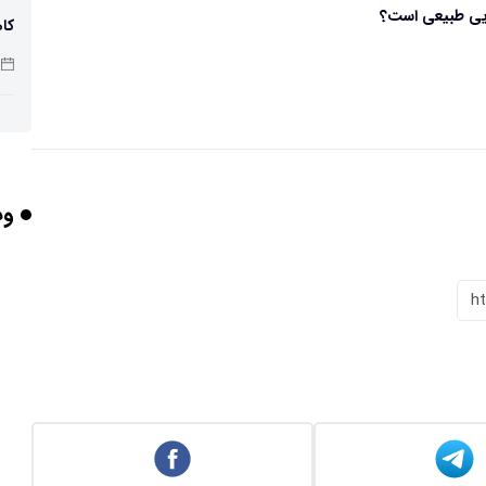
ویی طبیعی است؟
کاه
پو
وب
چرا
h
بر
برخورد ۴ تن 