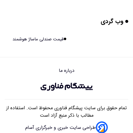
۱۴۰۵/۰۵/۱۸ ۱۶:۳۱
وب گردی
واضح‌ترین تصاویر تاریخ از سطح خورشید؛ رصد مستقیم موتور
محرک طوفان‌های فضایی/ ویدئویی از قلب منظومه شمسی و
۱۴۰۵/۰۵/۱۸ ۱۶:۲۸
قیمت صندلی ماساژ هوشمند
نزدیکترین ستاره به زمین
مشاور تبلیغاتی کیست؟
۱۴۰۵/۰۵/۱۸ ۱۰:۰۳
درباره ما
هوش مصنوعی چگونه عملیات فضاپیماها و ماهواره‌ها را تغییر
می‌دهد؟
۱۴۰۵/۰۵/۱۸ ۰۸:۱۹
تمام حقوق برای سایت پیشگام فناوری محفوظ است. استفاده از
مطالب با ذکر منبع آزاد است
طراحی سایت خبری و خبرگزاری آسام