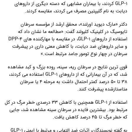
GLP-۱ کردند، با بیماران مشابهی که دسته دیگری از داروهای
دیابت به نام گلیپتین مصرف می کردند، مقایسه کردند.
دکتر «مارک دیوید اورلند»، محقق ارشد از مؤسسه سرطان
تایوسیگ در کلینیک کلیولند گفت: «مطالعه ما نشان داد که
استفاده از داروهای GLP-۱، در مقایسه با مهارکننده های DPP-۴
و سایر داروهای ضد دیابت، با کاهش معنی داری در پیشرفت
سرطان در چهار نوع تومور جامد مرتبط است.»
قوی ترین نتایج در سرطان ریه، سینه، روده بزرگ و کبد مشاهده
شد، که در آن بیمارانی که از داروهای GLP-۱ استفاده می کردند،
۳۸ تا ۵۰ درصد کمتر احتمال داشت به مرحله ۴ یا سرطان
متاستازشده پیشرفت کنند.
استفاده از GLP-۱ همچنین با کاهش ۳۳ درصدی خطر مرگ در کل
مرتبط بود. بیشترین فایده در سرطان سینه مشاهده شد، جایی
که خطر مرگ تا ۴۵ درصد کاهش یافت.
به گفته نویسندگان، اثرات ضد التهابی و مرتبط با ایمنی GLP-۱