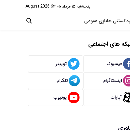
پنجشنبه ۱۵ مرداد ۱۴۰۵
6 August 2026
دانستنی ها
بازی
عمومی
که های اجتماعی
فیسبوک
توییتر
اینستاگرام
تلگرام
آپارات
یوتیوب
اوری