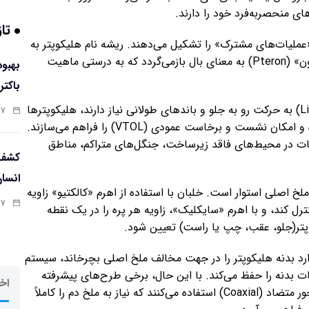
ای منحصربه‌فرد خود را دارند.
تاز
لیات‌های مشترک» را تشکیل می‌دهند. ریشه نام هلیکوپتر به
واژگان یونانی «هلیکس» (Helix) به معنای گردان و «پترون» (Pteron) به معنای بال بازمی‌گردد که به درستی ماهیت
باکتر
برخلاف هواپیماهای بال‌ثابت که برای تولید نیروی برآ (Lift) به حرکت رو به جلو و باندهای طولانی نیاز دارند، هلیکوپترها
:۵۸
با چرخاندن ملخ‌های خود، جریان هوای لازم را تولید کرده و امکان نشست و برخاست عمودی (VTOL) را فراهم می‌سازند.
ملیات در محیط‌های فاقد زیرساخت، جنگل‌های متراکم، مناطق
کشف 
انسا
 ملخ اصلی استوار است. خلبان با استفاده از اهرم «کالکتیو» زاویه
:۵۶
کنترل کند، و با اهرم «سایکلیک»، زاویه هر پره را در یک نقطه
ر(جلو، عقب، چپ یا راست) تعیین شود.
دارد بدنه هلیکوپتر را در جهت مخالف ملخ اصلی بچرخاند، سیستم
 بدنه را حفظ می‌کند. با این حال، برخی طرح‌های پیشرفته
اخر
مانند محصولات شرکت روسی «کاموف»، از دو ملخ هم‌محور متضاد (Coaxial) استفاده می‌کنند که نیاز به ملخ دم را کاملاً