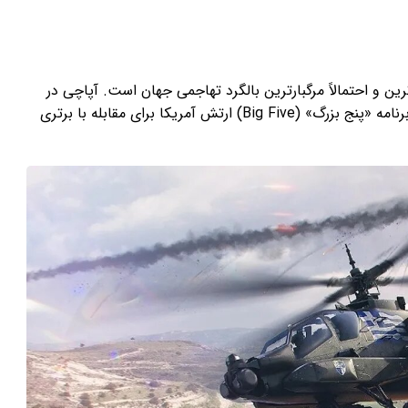
شهورترین و احتمالاً مرگبارترین بالگرد تهاجمی جهان است. آپاچی در
اواسط دهه ۱۹۷۰ و در اوج جنگ سرد به عنوان بخشی از برنامه «پنج بزرگ» (Big Five) ارتش آمریکا برای مقابله با برتری