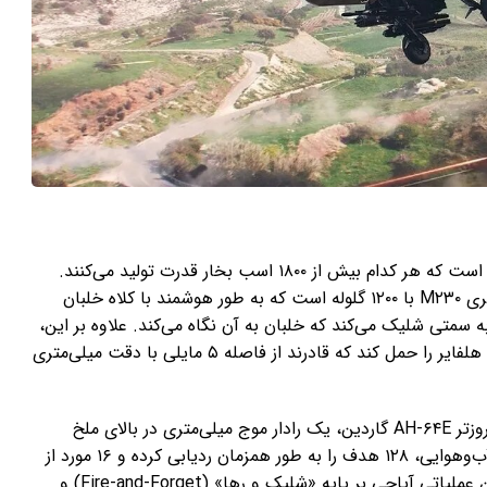
آپاچی مجهز به دو موتور توربوشفت جنرال الکتریک T۷۰۰ است که هر کدام بیش از ۱۸۰۰ اسب بخار قدرت تولید می‌کنند.
تسلیحات اصلی این هلیکوپتر شامل یک توپ ۳۰ میلی‌متری M۲۳۰ با ۱۲۰۰ گلوله است که به طور هوشمند با کلاه خلبان
اً به سمتی شلیک می‌کند که خلبان به آن نگاه می‌کند. علاوه بر این،
آپاچی می‌تواند ۱۶ موشک ضدزره هدایت لیزری AGM-۱۱۴ هلفایر را حمل کند که قادرند از فاصله ۵ مایلی با دقت میلی‌متری
در مدل‌های پیشرفته‌تر مانند AH-۶۴D لانگبو و نسخه‌ی بروزتر AH-۶۴E گاردین، یک رادار موج میلی‌متری در بالای ملخ
اصلی نصب شده است. این رادار می‌تواند در هر شرایط آب‌وهوایی، ۱۲۸ هدف را به طور همزمان ردیابی کرده و ۱۶ مورد از
خطرناک‌ترین آن‌ها را برای حمله اولویت‌بندی کند. دکترین عملیاتی آپاچی بر پایه «شلیک و رها» (Fire-and-Forget) و