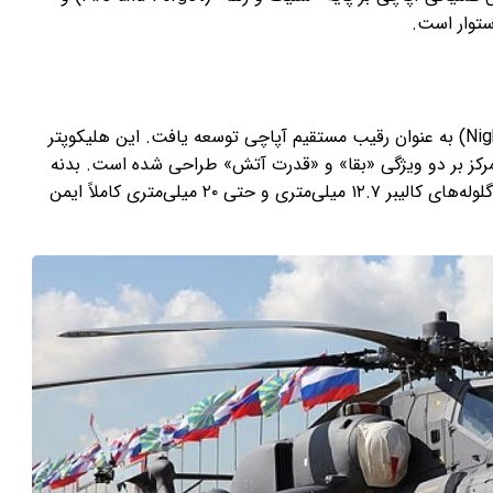
ستوار است.
هلیکوپتر میل-۲۸ موسوم به «شکارچی شب» (Night Hunter) به عنوان رقیب مستقیم آپاچی توسعه یافت. این هلیکوپتر
تمرکز بر دو ویژگی «بقا» و «قدرت آتش» طراحی شده است. بدنه
میل-۲۸ به قدری مستحکم است که کابین خلبان در برابر گلوله‌های کالیبر ۱۲.۷ میلی‌متری و حتی ۲۰ میلی‌متری کاملاً ایمن