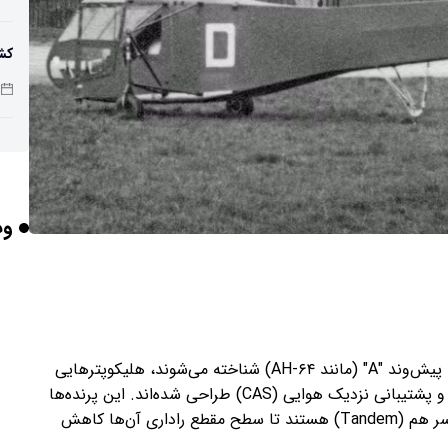
کش
ان
هو
وب
مح
است
ای
هلیکوپترهای تهاجم (Attack Helicopters) که در ناتو با پیش‌وند "A" (مانند AH-۶۴) شناخته می‌شوند، هلیکوپترهایی
اس
هستند که برای نابودی زره‌پوش‌ها، سرکوب پدافند هوایی و پشتیبانی نزدیک هوایی (CAS) طراحی شده‌اند. این پرنده‌ها
معمولاً دارای بدنه‌ای باریک با چیدمان صندلی‌های پشت‌سر هم (Tandem) هستند تا سطح مقطع راداری آن‌ها کاهش
مری