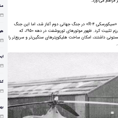
فراهم می‌آورد.
مش
تاریخچه عملیاتی هلیکوپترهای نظامی با مدل‌هایی نظیر «سیکورسکی R-۴» در جنگ جهانی دوم آغاز شد، اما این جنگ
کره و سپس ویتنام بود که جایگاه هلیکوپتر را در سازمان رزم تثبیت کرد. ظهور موتورهای توربوشفت در دهه ۱۹۵۰، که
هوش
تونی داشتند، امکان ساخت هلیکوپترهای سنگین‌تر و سریع‌تر را
تغی
.
ایج
کشف
باک