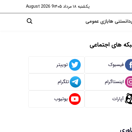
یکشنبه ۱۸ مرداد ۱۴۰۵
9 August 2026
دانستنی ها
بازی
عمومی
که های اجتماعی
فیسبوک
توییتر
اینستاگرام
تلگرام
آپارات
یوتیوب
اوری