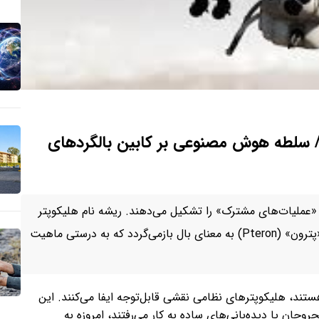
/ سلطه هوش مصنوعی بر کابین بالگردهای
عملیات‌های مشترک» را تشکیل می‌دهند. ریشه نام هلیکوپتر
به واژگان یونانی «هلیکس» (Helix) به معنای گردان و «پترون» (Pteron) به معنای بال بازمی‌گردد که به درستی ماهیت
ستند، هلیکوپترهای نظامی نقشی قابل‌توجه ایفا می‌کنند. این
وحان یا دیده‌بانی‌های ساده به کار می‌رفتند، امروزه به