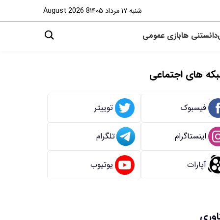
شنبه ۱۷ مرداد ۱۴۰۵
8 August 2026
دانستنی ها
بازی
عمومی
که های اجتماعی
فیسبوک
توییتر
اینستاگرام
تلگرام
آپارات
یوتیوب
اوری