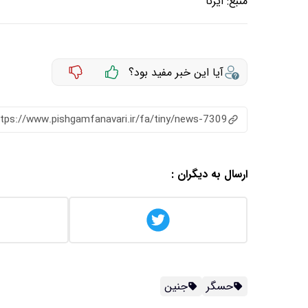
منبع:
ایرنا
آیا این خبر مفید بود؟
ttps://www.pishgamfanavari.ir/fa/tiny/news-7309
ارسال به دیگران :
حسگر
جنین