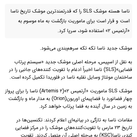
ناسا هسته موشک SLS را که قدرتمندترین موشک تاریخ ناسا
است و قرار است برای ماموریت بازگشت به ماه موسوم به
«آرتمیس ۲» استفاده شود، سرپا کرد.
موشک جدید ناسا تکه تکه سرهم‌بندی می‌شود.
به نقل از اسپیس، مرحله اصلی موشک جدید «سیستم پرتاب
فضایی»(SLS) ناسا اخیراً ادغام با تقویت کننده‌های جانبی را در
ساختمان مونتاژ وسایل نقلیه ناسا در فلوریدا تکمیل کرده است.
موشک SLS ماموریت «آرتمیس ۲»(Artemis ۲) ناسا را ​​برای پرواز
چهار فضانورد با فضاپیمای اوریون(Orion) به مدار ماه و بازگشت
به زمین در سال آینده به فضا پرتاب خواهد کرد.
مقامات ناسا به تازگی در بیانیه‌ای اعلام کردند: تکنسین‌ها در
تاریخ ۲۳ مارس با تقویت‌کننده‌های موشک را در مرکز فضایی
کندی ناسا(KSC) به مرحله اصلی آن متصل کردند. تقویت