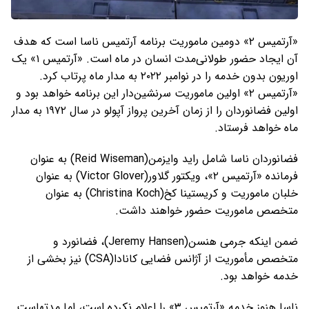
«آرتمیس ۲» دومین ماموریت برنامه آرتمیس ناسا است که هدف
آن ایجاد حضور طولانی‌مدت انسان در ماه است. «آرتمیس ۱» یک
اوریون بدون خدمه را در نوامبر ۲۰۲۲ به مدار ماه پرتاب کرد.
«آرتمیس ۲» اولین ماموریت سرنشین‌دار این برنامه خواهد بود و
اولین فضانوردان را از زمان آخرین پرواز آپولو در سال ۱۹۷۲ به مدار
ماه خواهد فرستاد.
فضانوردان ناسا شامل راید وایزمن(Reid Wiseman) به عنوان
فرمانده «آرتمیس ۲»، ویکتور گلاور(Victor Glover) به عنوان
خلبان ماموریت و کریستینا کخ(Christina Koch) به عنوان
متخصص ماموریت حضور خواهند داشت.
ضمن اینکه جرمی هنسن(Jeremy Hansen)، فضانورد و
متخصص مأموریت از آژانس فضایی کانادا(CSA) نیز بخشی از
خدمه خواهد بود.
ناسا هنوز خدمه «آرتمیس ۳» را اعلام نکرده است، اما مدتهاست