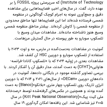
Institute of Technology) که سرپرستی پروژه FOSSIL را بر
عهده دارد، گفت: در سال‌های اخیر، فضاپیماهایی برای مشاهده
دقیق و جمع‌آوری نمونه به اجرام کوچک گوناگونی در منظومه
شمسی فرستاده شده‌اند اما این فضاپیماها تنها مناطق محدودی
از منظومه شمسی را کاوش کرده‌اند. بیشتر مناطق منظومه شمسی
وسیع هنوز ناشناخته مانده‌اند. مشاهدات میدان وسیع با
تلسکوپ سوبارو به طور پیوسته در حال گسترش مرزهاست.
آمونیت در مشاهدات به‌دست‌آمده در مارس، مه و اوت ۲۰۲۳ با
استفاده از تلسکوپ سوبارو و دوربین HSC آن کشف شد.
مشاهدات بعدی در ژوئیه ۲۰۲۴ که با «تلسکوپ کانادا-فرانسه-
هاوایی»(CFHT) به دست آمدند، مدار دقیق آن را آشکار کردند. با
بررسی تصاویر گذشته موجود در بایگانی داده‌ها، آمونیت در
داده‌های دوربین «DECam» از سال‌های ۲۰۲۱ و ۲۰۱۴ که با دوربین
انرژی تاریک روی تلسکوپ چهار متری «بلانکو»(Blanco) به دست
آمده بودند و همچنین در عکس‌های گرفته‌شده توسط «رصدخانه
ملی کیت پیک»(Kitt Peak National Observatory) در سال
۲۰۰۵ نیز شناسایی شد. این یافته‌ها امکان گردآوری ۱۹ سال