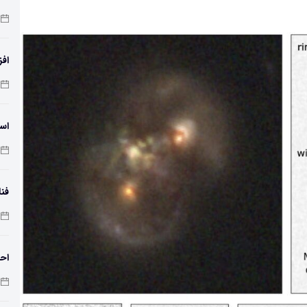
افز
دمای 
اسک
فنا
اس
احت