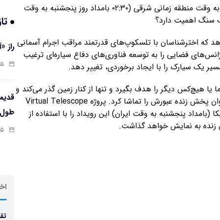
یک شهاب سنگ در روز چهارشنبه ۱۲ شهریور در ساعت ۱۹ به وقت منطقه زمانی شرقی (۰۲:۳۰ بامداد روز پنجشنبه به وقت
تاز
هاب سنگ اهمیت دارد؟
دهد که اخترشناسان با تلسکوپ‌های قدرتمند مراقب اجرام آسمانی
راز «
س‌های فضایی را به توسعه‌ فناوری‌های دفاع سیاره‌ای ترغیب
:۱۳
یر یک سیارک را با ایجاد برخوردی، تغییر دهد.
 هیچ‌کس دیگر را هدف بگیرد و تنها از کنار زمین گذر می‌کند و
به اعماق فضا برمی‌گردد. اما خبر خوب این است که می‌توان پخش زنده‌ عبورش را تماشا کرد. پروژه Virtual Telescope
طول‌ع
ی شرقی آمریکا (بامداد پنجشنبه به وقت ایران) این رویداد را با استفاده از
ش زنده به نمایش خواهد گذاشت.
:۱۱
اخر
تقد