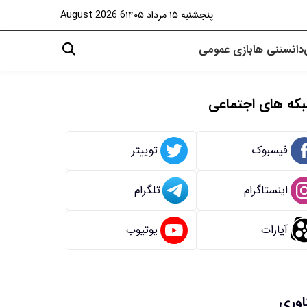
پنجشنبه ۱۵ مرداد ۱۴۰۵
6 August 2026
دانستنی ها
بازی
عمومی
که های اجتماعی
فیسبوک
توییتر
اینستاگرام
تلگرام
آپارات
یوتیوب
اوری