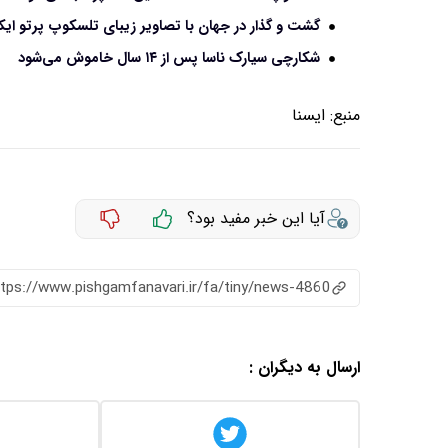
گشت و گذار در جهان با تصاویر زیبای تلسکوپ پرتو ای
شکارچی سیارک ناسا پس از ۱۴ سال خاموش می‌شود
منبع:
ايسنا
آیا این خبر مفید بود؟
ttps://www.pishgamfanavari.ir/fa/tiny/news-4860
ارسال به دیگران :