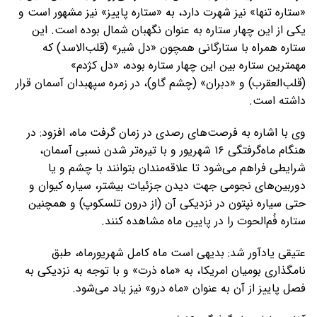
«ستاره تنها» نیز شهرت دارد، به «ستاره پاییز» نیز مشهور است و
یکی از این چهار ستاره به عنوان نگهبان شمال بوده است. این
ستاره همراه با ستارگانی همچون «دل شیر» (قلب‌الاسد) که
مهمترین ستاره بین این چهار ستاره بوده، «دل کژدم»
(قلب‌العقرب) و «دبران» (چشم گاو)، در زمره سپهبدان آسمان قرار
داشته است.
وی با اشاره به فرصت‌های رصدی در زمان گرفت ماه، افزود: در
هنگام ماه‌گرفتگی ۱۶ شهریور و با تیره‌تر شدن نسبی آسمان،
شرایطی فراهم می‌شود تا علاقه‌مندان بتوانند با چشم و یا
دوربین‌های نجومی جهت دیدن جزئیات بیشتر، سیاره کیوان و
حتی سیاره نپتون در نزدیکی آن (از درون تلسکوپ) و همچنین
ستاره فُم‌الحوت را در پایین ماه مشاهده کنند.
عتیقی یادآور شد: بدیهی است ماه کامل شهریورماه، طبق
نامگذاری بومیان امریکا، به «ماه ذرت» و با توجه به نزدیکی به
فصل پاییز از آن به عنوان «ماه درو» نیز یاد می‌شود.