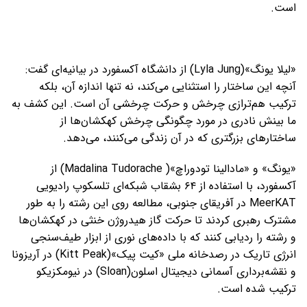
است.
«لیلا یونگ»(Lyla Jung) از دانشگاه آکسفورد در بیانیه‌ای گفت:
آنچه این ساختار را استثنایی می‌کند، نه تنها اندازه آن، بلکه
ترکیب هم‌ترازی چرخش و حرکت چرخشی آن است. این کشف به
ما بینش نادری در مورد چگونگی چرخش کهکشان‌ها از
ساختارهای بزرگتری که در آن زندگی می‌کنند، می‌دهد.
«یونگ» و «مادالینا تودوراچ»( Madalina Tudorache) از
آکسفورد، با استفاده از ۶۴ بشقاب شبکه‌ای تلسکوپ رادیویی
MeerKAT در آفریقای جنوبی، مطالعه روی این رشته را به طور
مشترک رهبری کردند تا حرکت گاز هیدروژن خنثی در کهکشان‌ها
و رشته را ردیابی کنند که با داده‌های نوری از ابزار طیف‌سنجی
انرژی تاریک در رصدخانه ملی «کیت پیک»(Kitt Peak) در آریزونا
و نقشه‌برداری آسمانی دیجیتال اسلون(Sloan) در نیومکزیکو
ترکیب شده است.