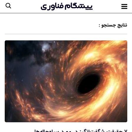
نتایج جستجو :