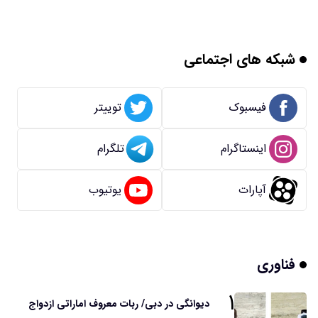
شبکه های اجتماعی
فیسبوک
توییتر
اینستاگرام
تلگرام
آپارات
یوتیوب
فناوری
۱
دیوانگی در دبی/ ربات معروف اماراتی ازدواج