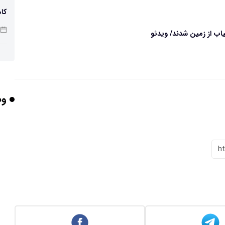
کاه
اب از زمین شدند/ ویدئو
پو
وب
چرا
h
بر
برخورد ۴ تن 