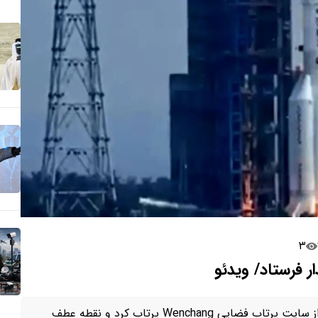
۳
ر فرستاد/ ویدئو
چین با موفقیت ماهواره Tongxin Jishu Shiyan-25 را از سایت پرتاب فضایی Wenchang پرتاب کرد و نقطه عطف