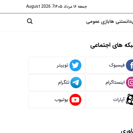
جمعه ۱۶ مرداد ۱۴۰۵
7 August 2026
دانستنی ها
بازی
عمومی
که های اجتماعی
فیسبوک
توییتر
اینستاگرام
تلگرام
آپارات
یوتیوب
اوری