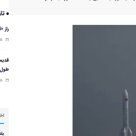
تاز
راز «
:۱۳
طول‌ع
:۱۱
اخر
بلن