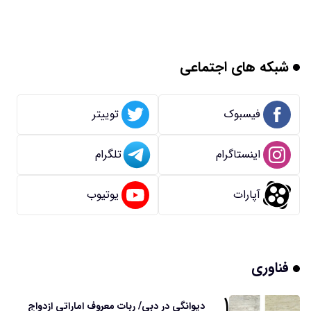
شبکه های اجتماعی
فیسبوک
توییتر
اینستاگرام
تلگرام
آپارات
یوتیوب
فناوری
۱
دیوانگی در دبی/ ربات معروف اماراتی ازدواج