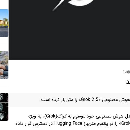
۱۰
د
شرکت xAI متعلق به ایلان ماسک، نسخه قدیمی‌تری از مدل هوش مصنوعی خود موسوم به گراک(Grok)، به ‌ویژه
نسخه‌های مدل مورد استفاده برای شکل‌دهی مدل «Grok 2.5» را در پلتفرم متن‌باز Hugging Face در دسترس قرار داده