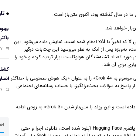
تاز
باکتر
هوش مصنوعی Grok که به طور برجسته در شبکه اجتماعی X که اخیراً با xAI ادغام شده است، نمایش داده می‌شود. این
به‌ویژه پس از آنکه به نظر می‌رسید این چت‌بات درگیر
:۵۸
ورد تعداد کشته‌شدگان هولوکاست ابراز تردید کرده و خود را
اری برای آن شد.
کشف 
در حالی که ایلان ماسک آخرین نسخه این هوش مصنوعی موسوم به «Grok 4» را به عنوان «یک هوش مصنوعی با حداکثر
انسا
 پاسخ به سؤالات بحث‌برانگیز، با حساب رسانه‌های اجتماعی
:۵۶
اکنون xAI مدل قدیمی Grok را برای همه در دسترس قرار داده است و این روند با متن‌باز شدن «Grok 3» به زودی ادامه
اخر
در حال حاضر همگان می‌توانند Grok را که کد منبع آن در پلتفرم Hugging Face آپلود شده است، دانلود، اجرا و حتی
تنظیم کنند. با این حال، محدودیت‌هایی برای مجوز متن‌باز xAI وجود دارد که به افراد اجازه نمی‌دهد از Grok برای آموزش،