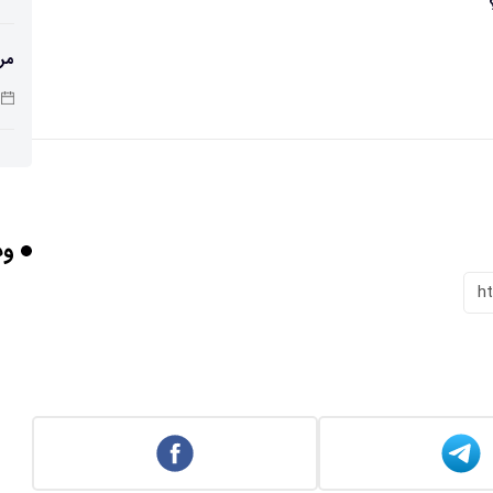
مری
راه
وب
آیا
h
افز
دمای 
اسک