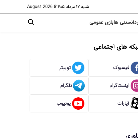
شنبه ۱۷ مرداد ۱۴۰۵
8 August 2026
دانستنی ها
بازی
عمومی
که های اجتماعی
فیسبوک
توییتر
اینستاگرام
تلگرام
آپارات
یوتیوب
اوری