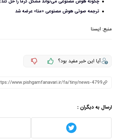
چگونه هوش مصنوعی می‌تواند مشکل گرما را حل کند؟
ترجمه صوتی هوش مصنوعی «متا» عرضه شد
منبع:
ايسنا
آیا این خبر مفید بود؟
ttps://www.pishgamfanavari.ir/fa/tiny/news-4799
ارسال به دیگران :