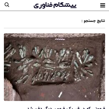
نتایج جستجو :