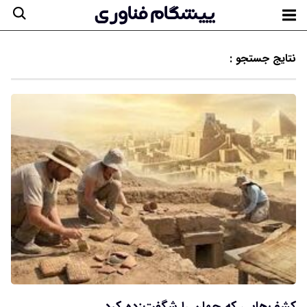
نتایج جستجو :