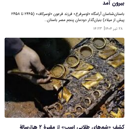
بیرون آمد
باستان‌شناسان آرامگاه «اوسرِفرع» فرزند فرعون «اوسرکاف» (۲۴۶۵ تا ۲۴۵۸
پیش از میلاد) بنیان‌گذار دودمان پنجم مصر باستان…
|
۲۸ تیر ۱۴۰۴
۱۴:۲۳
کشف «سُم‌های طلایی اسب» از مقبرۀ ۲ هزارسالۀ