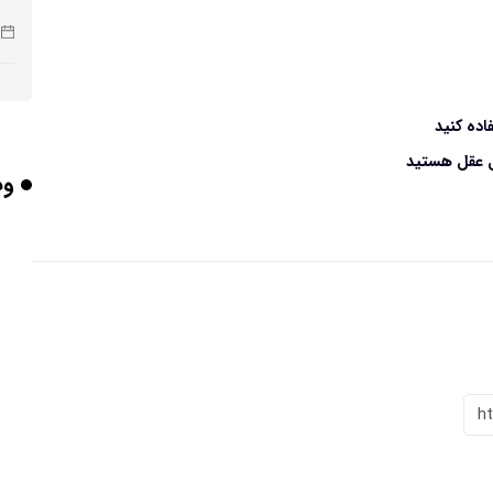
ربا
اده کنید
ل عقل هستید
وب
هو
گر
h
تأث