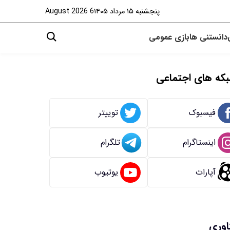
پنجشنبه ۱۵ مرداد ۱۴۰۵
6 August 2026
دانستنی ها
بازی
عمومی
که های اجتماعی
فیسبوک
توییتر
اینستاگرام
تلگرام
آپارات
یوتیوب
اوری