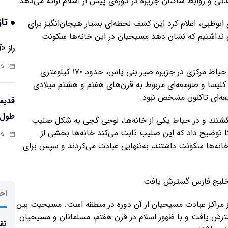
گی و روابط ساکنان جزیره در دوره‌ی پیش از اسلام ارائه می‌دهد.
تاز
ابوظبی، اعلام کرد این کشف لحظه‌ای بسیار هیجان‌انگیز برای
 نداشتیم که نشان دهد مسیحیان در این خانه‌ها سکونت
راز «
:۱۳
در جریان کاوش جزیره در سال ۱۹۹۲، نه خانه‌ی کوچک با حیاط مرکزی در جزیره صیر بنی یاس، حدود ۱۷۰ کیلومتری
 کلیسا و صومعه‌ای مربوط به قرن‌های هفتم و هشتم میلادی
معه‌ای تاکنون مشخص نبود.
طول‌ع
زگشتند و در حیاط یکی از خانه‌ها، لوحی گچی به شکل صلیب
دا کردند. گاجفسکا توضیح داد که این صلیب ثابت می‌کند خانه‌ها بخشی از
:۱۱
 خانه‌ها سکونت داشتند، به‌تنهایی عبادت می‌کردند و سپس برای
 خلیج فارس گسترش یافت
اخر
 از مراکز عبادت مسیحیان از آن دوره در منطقه است. مسیحیت بین
رش یافت و با ظهور اسلام در قرن هفتم، مسلمانان و مسیحیان
تقد