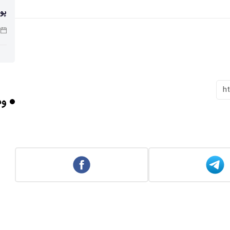
پو
چرا
h
وب
بر
برخورد ۴ تن 
ایر