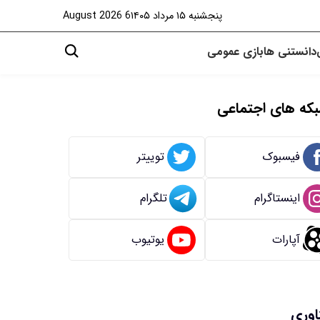
پنجشنبه ۱۵ مرداد ۱۴۰۵
6 August 2026
دانستنی ها
بازی
عمومی
که های اجتماعی
فیسبوک
توییتر
اینستاگرام
تلگرام
آپارات
یوتیوب
اوری