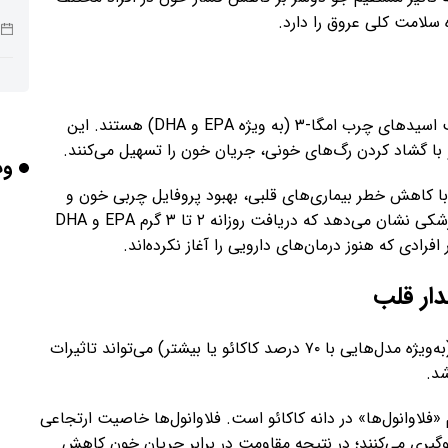
سلامت کلی عروق را دارد.
ربا
ماهی‌های چرب مانند سالمون، ساردین و خال‌مخالی بمب اسیدهای چرب امگا-۳ (به ویژه EPA و DHA) هستند. این
 با گشاد کردن رگ‌های خونی، جریان خون را تسهیل می‌کنند.
وب
هو
(حداقل ۲ تا ۴ وعده در هفته) با کاهش خطر بیماری‌های قلبی، بهبود پروفایل چربی خون و
تنظیم فشار خون ارتباط مستقیم دارد. تحلیل داده‌های پزشکی نشان می‌دهد که دریافت روزانه ۲ تا ۳ گرم EPA و DHA
دی که هنوز درمان‌های دارویی را آغاز نکرده‌اند.
گر
شاید برایتان جالب باشد که مصرف متعادل شکلات تلخ (به‌ویژه مدل‌هایی با ۷۰ درصد کاکائو یا بیشتر) می‌تواند تاثیرات
د.
تأث
فلاوانول‌ها» در دانه کاکائو است. فلاوانول‌ها خاصیت ارتجاعی
وگیری می‌کنند؛ در نتیجه مقاومت در برابر جریان خون کاهش