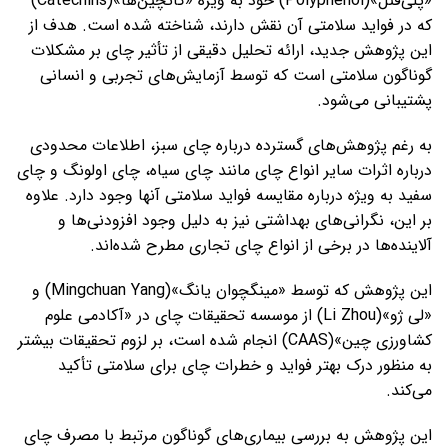
«پلی‌فنل»(Polyphenol) خود به ویژه «کاتچین‌ها»(Catechins)
که در فواید سلامتی آن نقش دارند، شناخته شده است. هدف از
این پژوهش جدید، ارائه تحلیل دقیقی از تأثیر چای بر مشکلات
گوناگون سلامتی است که توسط آزمایش‌های تجربی و انسانی
پشتیبانی می‌شود.
به رغم پژوهش‌های گسترده درباره چای سبز، اطلاعات محدودی
درباره اثرات سایر انواع چای مانند چای سیاه، چای اولونگ و چای
سفید به ویژه درباره مقایسه‌ فواید سلامتی آنها وجود دارد. علاوه
بر این، نگرانی‌های بهداشتی نیز به دلیل وجود افزودنی‌ها و
آلاینده‌ها در برخی از انواع چای تجاری مطرح شده‌اند.
این پژوهش که توسط «مینگچوان یانگ»(Mingchuan Yang) و
«لی ژو»(Li Zhou) از موسسه تحقیقات چای در «آکادمی علوم
کشاورزی چین»(CAAS) انجام شده است، بر لزوم تحقیقات بیشتر
به منظور درک بهتر فواید و خطرات چای برای سلامتی تأکید
می‌کند.
این پژوهش به بررسی بیماری‌های گوناگون مرتبط با مصرف چای