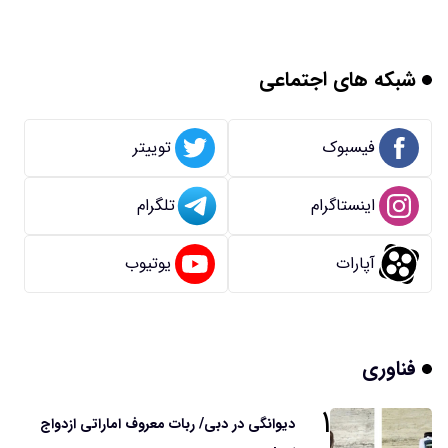
شبکه های اجتماعی
فیسبوک
توییتر
اینستاگرام
تلگرام
آپارات
یوتیوب
فناوری
۱
دیوانگی در دبی/ ربات معروف اماراتی ازدواج