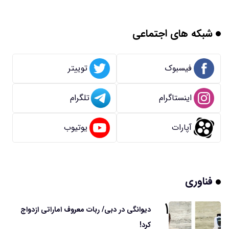
شبکه های اجتماعی
فیسبوک
توییتر
اینستاگرام
تلگرام
آپارات
یوتیوب
فناوری
۱
دیوانگی در دبی/ ربات معروف اماراتی ازدواج
کرد!