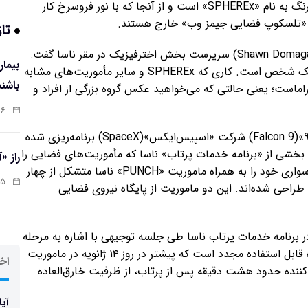
این شخصیت جدید، یک کاوشگر مخروطی‌شکل و سفیدرنگ به نام «SPHEREx» است و از آنجا که با نور فروسرخ کار
ده «تلسکوپ فضایی جیمز وب» خارج هستند.
تاز
به نقل از اسپیس، «شاون دوماگال گلدمن»(Shawn Domagal-Goldman) سرپرست بخش اخترفیزیک در مقر ناسا گفت:
ثبت یک عکس فوری با جیمز وب مانند عکس گرفتن از یک شخص است. کاری که SPHEREx و سایر مأموریت‌های مشابه
باشند
وراماست؛ یعنی حالتی که می‌خواهید عکس گروه بزرگی از افراد و
:۰۷
پرتاب در حال حاضر برای از ۲۷ فوریه با موشک «فالکون ۹»(Falcon 9) شرکت «اسپیس‌ایکس»(SpaceX) برنامه‌ریزی شده
 به عنوان بخشی از «برنامه خدمات پرتاب» ناسا که مأموریت‌های فضایی را
راز «
با پرتابگرهای تجاری مناسب انجام می‌دهد، SPHEREx سواری خود را به همراه ماموریت «PUNCH» ناسا متشکل از چهار
:۱۳
طراحی شده‌اند. این دو ماموریت از پایگاه نیروی فضایی
ار مارین»(Cesar Marin)، مهندس ادغام SPHEREx در برنامه خدمات پرتاب ناسا طی جلسه توجیهی با اشاره به مرحله
اول فالکون ۹ گفت: این سومین پرتاب با این تقویت‌کننده قابل استفاده مجدد است که پیشتر در روز ۱۴ ژانویه در ماموریت
اخر
) پرواز کرده بود. تقویت‌کننده حدود هشت دقیقه پس از پرتاب، از ظرفیت خارق‌العاده
آیا