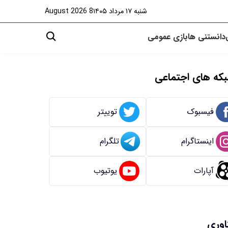
شنبه ۱۷ مرداد ۱۴۰۵
8 August 2026
دانستنی ها
بازی
عمومی
که های اجتماعی
فیسبوک
توییتر
اینستاگرام
تلگرام
آپارات
یوتیوب
اوری