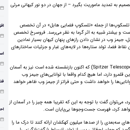
 که ناسا تصمیم به تمدید ماموریت بگیرد – از جهان در دو نور کیهانی مرئی
ز تلسکوپ‌ها از جمله «تلسکوپ فضایی هابل» در آن تخصص
افز
است و بیشتر شبیه به اثر گرما به نظر می‌رسد. فروسرخ تخصص
دمای 
 جیمز وب در نشان دادن رازهای پنهان کیهان بسیار نمادین
 نقاط فضا، تولد ستاره‌ها در لایه‌های غبار و جزئیات ساختارهای
اسک
تلسکوپ‌های فروسرخ دیگری مانند «تلسکوپ اسپیتزر»(Spitzer Telescope) که اکنون بازنشسته شده است نیز به آسمان
ین قلمرو دارد، اما هیچ کدام واقعا با توانایی‌های جیمز وب
رند. به گفته ناسا، تلسکوپ SPHEREx این توانایی‌ها را خواهد داشت و حتی فراتز از جیمز وب ظاهر خواهد
فنا
اس
جو خواهد کرد، می‌توان گفت با توجه به این که تقریبا همه چیز را در آسمان از
خواهد کرد، فهرست جست‌وجوها بی‌پایان است.
احت
دانشمندان امیدوارند که با کمک SPHEREx، نماهای سه‌بعدی را از صدها میلیون کهکشان ارائه کنند تا درک ما را
‌گوید که جهان لحظاتی پس از تولد، انبساط شگفت‌انگیزی را