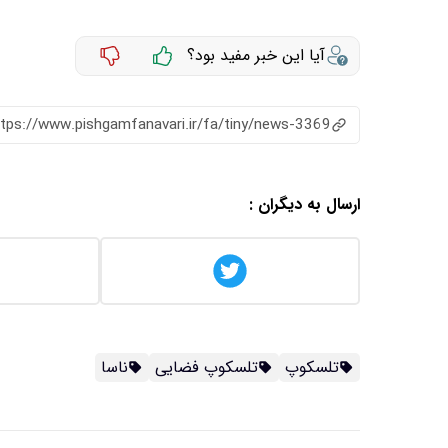
آیا این خبر مفید بود؟
ttps://www.pishgamfanavari.ir/fa/tiny/news-3369
ارسال به دیگران :
تلسکوپ
تلسکوپ فضایی
ناسا