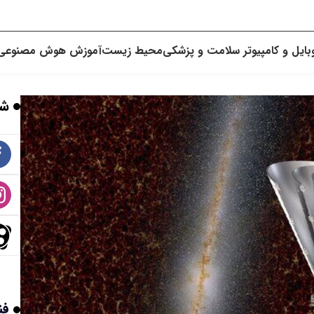
بایل و کامپیوتر
سلامت و پزشکی
محیط زیست
آموزش
هوش مصنوعی
شب
فن