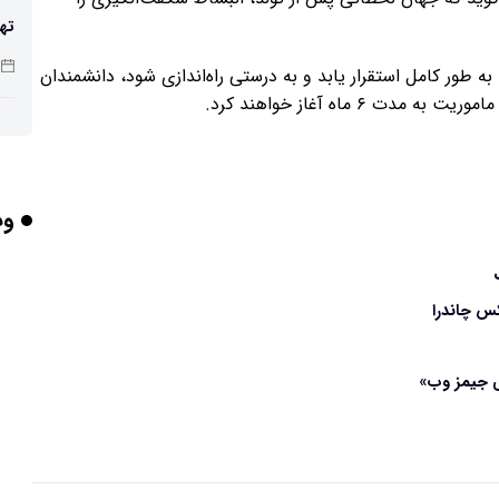
تهی
صن
رار بگیرد، به طور کامل استقرار یابد و به درستی راه‌اندازی شود، دانشمندان
۶ ماه آغاز خواهند کرد.
شد
وب
باش
کس چاندرا
هوش
وص
بلن
مع