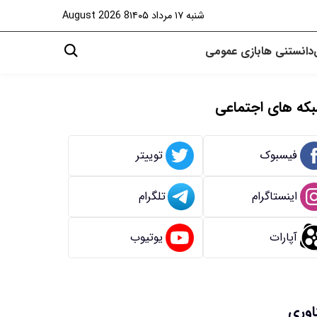
شنبه ۱۷ مرداد ۱۴۰۵
8 August 2026
دانستنی ها
بازی
عمومی
که های اجتماعی
فیسبوک
توییتر
اینستاگرام
تلگرام
آپارات
یوتیوب
اوری