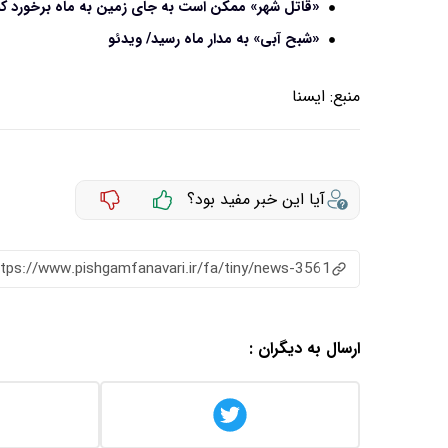
«قاتل شهر» ممکن است به جای زمین به ماه برخورد کن
«شبح آبی» به مدار ماه رسید/ ویدئو
منبع:
ايسنا
آیا این خبر مفید بود؟
ttps://www.pishgamfanavari.ir/fa/tiny/news-3561
ارسال به دیگران :