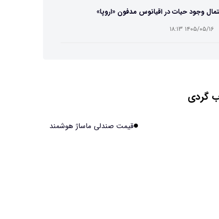
مال وجود حیات در اقیانوس مدفون «اروپا»
۱۴۰۵/۰۵/۱۶ ۱۸:۱۳
ه تصاویر دیجیتالی میکرومتری از نمونه‌های پزشکی و
عتی
۱۴۰۵/۰۵/۱۶ ۱۸:۱۲
 گردی
تبدیل پلاستیک سرسخت PVC به ماده روان‌کننده ممکن
۱۴۰۵/۰۵/۱۶ ۱۸:۱۰
قیمت صندلی ماساژ هوشمند
بیماری های لثه شاید مقدمه ای برای ابتلا به دیابت نوع ۲
ند
۱۴۰۵/۰۵/۱۶ ۱۸:۰۷
 مصنوعی چینی از قرنطینه فرار کرد و به اینترنت
ل شد
۱۴۰۵/۰۵/۱۶ ۱۸:۰۵