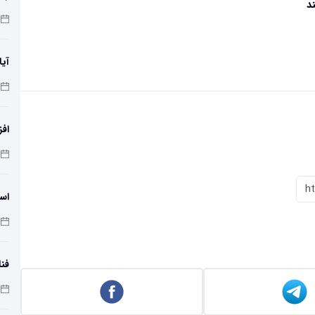
د
آیا
افز
دمای 
h
اسک
فنا
اس