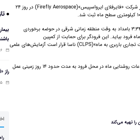
به نقل از ناسا، این عکس از سمت دور ماه توسط فرودگر شرکت «فایرفلای ایرواسپیس»(Firefly Aerospace) در روز ۲۴
تاز
فرودگر قمری رباتیک قرار است در روز دوم مارس ساعت ۳:۳۴ بامداد به وقت منطقه زمانی شرقی در حوضه برخوردی
واقع در سمت نزدیک ماه فرود بیاید. این فرودگر برای حمایت از کمپین
باشند
«آرتمیس»(Artemis) و به عنوان بخشی از برنامه «خدمات تجاری باربری به ماه»(CLPS) ناسا قرار است آزمایش‌های علمی
:۰۷
ماموریت شبح آبی طوری برنامه‌ریزی شده است که در ساعات روشنایی ماه در محل فرود به مدت حدود ۱۴ روز زمینی عمل
راز «
:۱۳
اخر
را تهیه می‌کند
راه