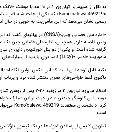
«Kamo'oalewa 469219» که یکی از هفت ش
رسمی نشان می‌دهد که این مأموریت به خوبی در حال ا
«اداره ملی فضایی چین»(CNSA) در 
زمین فاصله دارد. همچنین، اداره ملی فضایی چین یک ع
ماموریت «لوسی»(Lucy) ناسا برای بازدید از سیارک‌های «تروجان»(Trojan) در نزدیکی مشتری شباهت دارد.
تاکنون فقط طراحی‌های هنری منتشر شده بود و پرتاب ا
برسد. این کاوشگر چندین ماه را در مدار این سیارک خواه
کرد. دانشمند
است.