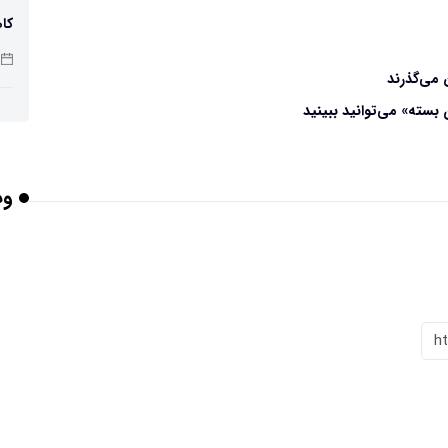
کاه
 می‌گذرند
بسته» می‌توانید ببینید
پو
وب
چرا
بر
h
برخورد ۴ تن 