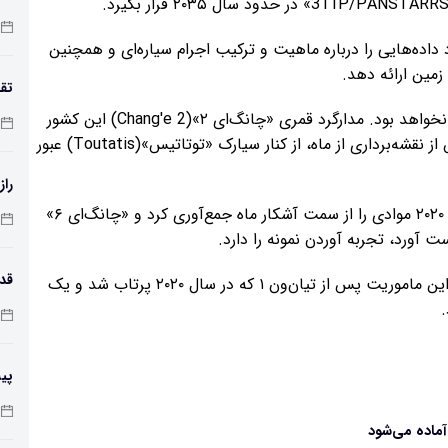
مع
د داده‌هایی را درباره ماهیت و ترکیب اجرام سیاره‌ای و همچنین
زمین ارائه دهد.
تقد
تیان‌ون ۲ اولین برخورد فضایی عمیق چین با یک سیارک نخواهد بود. مدارگرد قمری «چانگ‌ای ۲»(Chang'e 2) این کشور
در سال ۲۰۱۲ به عنوان بخشی از یک مأموریت طولانی پس از نقشه‌برداری از ماه، از کنار سیارک «توتاتیس»(Toutatis) عبور
راز
همچنین، چین با ماموریت «چانگ‌ای ۵» خود که در سال ۲۰۲۰ موادی را از سمت آشکار ماه جمع‌آوری کرد و «چانگ‌ای ۶»
تیان‌ون ۲ دومین ماموریت اکتشاف سیاره‌ای چین است. این ماموریت پس از تیان‌ون ۱ که در سال ۲۰۲۰ پرتاب شد و یک
.
طول
پی
زم
آماده می‌شود