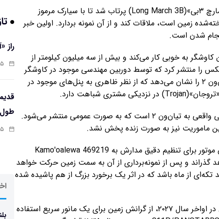
به نقل از اسپیس، تیان‌ون ۲ در ۲۸ مه با موشک «لانگ مارچ ۳بی»(Long March 3B) پرتاب شد تا با سیارک مرموز
تاز
به قمر شناخته‌شده زمین است، ملاقات کند و از آن نمونه‌ بردارد. اولین خبر
نجام شدن است.
راز «
بیانیه‌ای گفت که این کاوشگر به خوبی کار می‌کند و بیش از سه میلیون کیلومتر از
:۱۳
کس را منتشر کرد که توسط دوربین مهندسی موجود در کاوشگر
گرفته شده است و یکی از دو پنل خورشیدی دایره‌ای تیان‌ون ۲ را نشان می‌دهد که از نظر ظاهری به پنل‌های موجود در
طول‌ع
نکته قابل توجه این است که این عکس اولین نگاه اجمالی واقعی به تیان‌ون ۲ است که به صورت عمومی منتشر می‌شود.
ین ماموریت نیز به صورت زنده پخش نشد.
:۱۱
انتظار می‌رود تیان‌ون ۲ در ژوئیه ۲۰۲۶ پس از روشن شدن موتور برای تنظیم دقیق مدارش به Kamo'oalewa 469219
د گذراند و پس از نمونه‌برداری از آن به سمت زمین حرکت خواهد
ان معتقدند Kamo'oalewa 469219 می‌تواند تکه‌ای از ماه باشد که در اثر یک برخورد بزرگ از هم پاشیده شده
اخر
تیان‌ون ۲ پس از رساندن نمونه‌ها در یک کپسول بازگشتی در اواخر سال ۲۰۲۷، از گرانش زمین برای یک مانور سریع استفاده
بلن