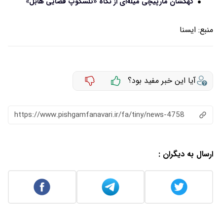
کهکشان مارپیچی میله‌ای از نگاه «تلسکوپ فضایی هابل»
منبع:
ايسنا
آیا این خبر مفید بود؟
https://www.pishgamfanavari.ir/fa/tiny/news-4758
ارسال به دیگران :