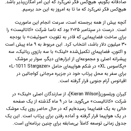
صادقانه بگویم، هیچ‌کس فکر نمی‌کرد که این امر امکان‌پذیر باشد.
هیچ‌کس فکر نمی‌کرد که ما تا به امروز به این حد برسیم.
آنچه بیش از همه برجسته است، سرعت انجام این ماموریت
است. درست در سپتامبر ۲۰۲۵ بود که ناسا شرکت «کاتالیست» را
برای ساخت فضاپیمایی که قادر به تقویت «سوئیفت» با بودجه
۳۰ میلیون دلار باشد، انتخاب کرد. این مربوط به ۹ ماه پیش است
و اکنون، فضاپیمای تکمیل‌شده‌ «لینک» با سه بازوی رباتیک، سه
پیشرانه‌ اصلی و مجموعه‌ای از ابزارهای دیگر، سوار بر موشک
«پگاسوس XL» در شکم هواپیمای حامل «L-1011 Stargazer»
برای سفر به محل پرتاب خود در جزیره‌ مرجانی کواجالین در
اقیانوس آرام جنوبی قرار گرفته است.
کیران ویلسون(Kieran Wilson)، از سازندگان اصلی «لینک» در
شرکت «کاتالیست» می‌گوید: ما در ۹ ماه گذشته از یک صفحه‌
خالی به یک فضاپیما رسیده‌ایم که در حال حاضر روی یک موشک
در یک هواپیما قرار گرفته و آماده‌ رفتن برای پرتاب است. این یک
جدول زمانی توسعه‌ کاملاً بی‌سابقه برای چنین برنامه‌ای است.