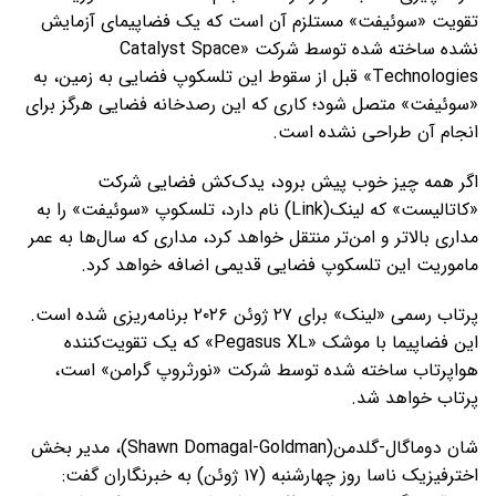
تقویت «سوئیفت» مستلزم آن است که یک فضاپیمای آزمایش
نشده ساخته شده توسط شرکت «Catalyst Space
Technologies» قبل از سقوط این تلسکوپ فضایی به زمین، به
«سوئیفت» متصل شود؛ کاری که این رصدخانه فضایی هرگز برای
انجام آن طراحی نشده است.
اگر همه چیز خوب پیش برود، یدک‌کش فضایی شرکت
«کاتالیست» که لینک(Link) نام دارد، تلسکوپ «سوئیفت» را به
مداری بالاتر و امن‌تر منتقل خواهد کرد، مداری که سال‌ها به عمر
ماموریت این تلسکوپ فضایی قدیمی اضافه خواهد کرد.
پرتاب رسمی «لینک» برای ۲۷ ژوئن ۲۰۲۶ برنامه‌ریزی شده است.
این فضاپیما با موشک «Pegasus XL» که یک تقویت‌کننده
هواپرتاب ساخته شده توسط شرکت «نورثروپ گرامن» است،
پرتاب خواهد شد.
شان دوماگال-گلدمن(Shawn Domagal-Goldman)، مدیر بخش
اخترفیزیک ناسا روز چهارشنبه (۱۷ ژوئن) به خبرنگاران گفت: